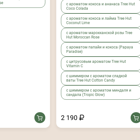
se
с ароматом кокоса и ананаса Tree Hut
Coco Colada
с ароматом кокоса и лайма Tree Hut
Coconut Lime
с ароматом марокканской розы Tree
Hut Moroccan Rose
с ароматом папайи и кокоса (Papaya
Paradise)
с цитрусовым ароматом Tree Hut
Vitamin C
с шиммером c ароматом сладкой
ваты Tree Hut Cotton Candy
с шиммером с ароматом миндаля и
сандала (Tropic Glow)
2 190