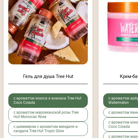
Гель для душа Tree Hut
Крем-ба
с ароматом кокоса и ананаса Tree Hut
с ароматом арбу
Coco Colada
Watermelon
с ароматом марокканской розы Tree
с ароматом ванил
Hut Moroccan Rose
с ароматом коко
с шиммером с ароматом миндаля и
Coco Colada
сандала Tree Hut Tropic Glow
с ароматом маро