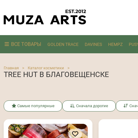
ВСЕ ТОВАРЫ
GOLDEN TRACE
DAVINES
HEMPZ
PUS
Ищем:
Главная
>
Каталог косметики
>
TREE HUT В БЛАГОВЕЩЕНСКЕ
Самые популярные
Сначала дорогие
Сна