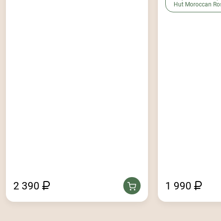
Hut Moroccan Ro
2 390
1 990