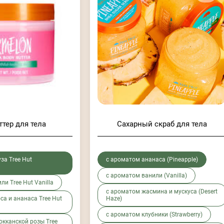
ттер для тела
Сахарный скраб для тела
за Tree Hut
с ароматом ананаса (Pineapple)
с ароматом ванили (Vanilla)
и Tree Hut Vanilla
с ароматом жасмина и мускуса (Desert
са и ананаса Tree Hut
Haze)
с ароматом клубники (Strawberry)
кканской розы Tree