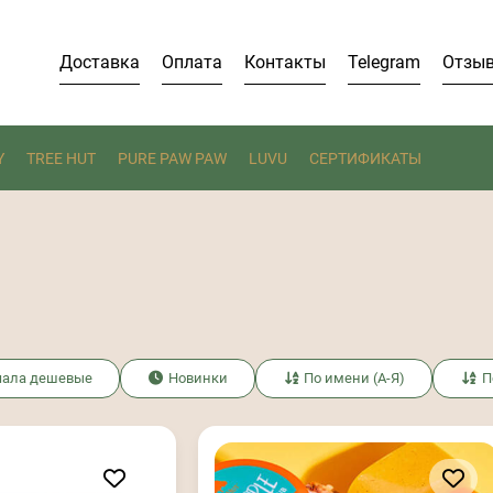
Доставка
Оплата
Контакты
Telegram
Отзы
Y
TREE HUT
PURE PAW PAW
LUVU
СЕРТИФИКАТЫ
чала дешевые
Новинки
По имени (А-Я)
П