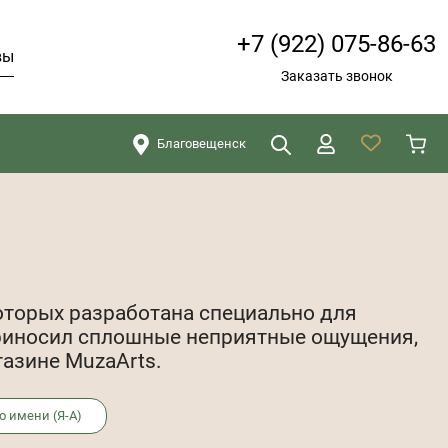
+7 (922) 075-86-63
вы
Заказать звонок
Благовещенск
Искать
Закрыть
оторых разработана специально для
 приносил сплошные неприятные ощущения,
газине MuzaArts.
о имени (Я-А)