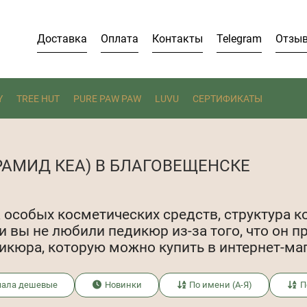
Доставка
Оплата
Контакты
Telegram
Отзы
Y
TREE HUT
PURE PAW PAW
LUVU
СЕРТИФИКАТЫ
РАМИД КЕА) В БЛАГОВЕЩЕНСКЕ
особых косметических средств, структура к
и вы не любили педикюр из-за того, что он
дикюра, которую можно купить в интернет-ма
чала дешевые
Новинки
По имени (А-Я)
П