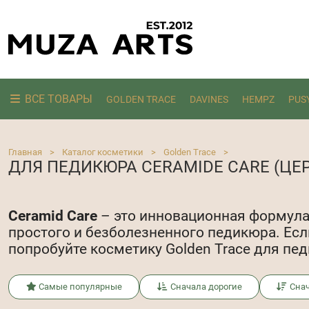
ВСЕ ТОВАРЫ
GOLDEN TRACE
DAVINES
HEMPZ
PUS
Ищем:
Главная
>
Каталог косметики
>
Golden Trace
>
ДЛЯ ПЕДИКЮРА CERAMIDE CARE (ЦЕ
Ceramid Care
– это инновационная формула 
простого и безболезненного педикюра. Есл
попробуйте косметику Golden Trace для пе
Самые популярные
Сначала дорогие
Сна