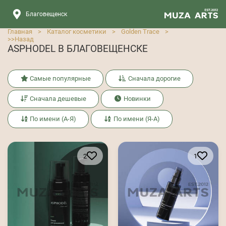
Благовещенск
Главная
>
Каталог косметики
>
Golden Trace
>
>>
Назад
ASPHODEL В БЛАГОВЕЩЕНСКЕ
Самые популярные
Сначала дорогие
Сначала дешевые
Новинки
По имени (А-Я)
По имени (Я-А)
2
1