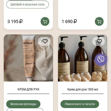
Шелфей и морская соль
3 195
1 690
1
1
КРЕМ ДЛЯ РУК
Крем для рук/ 500 мл
Весенние флюиды
Лемонграсс и пачули