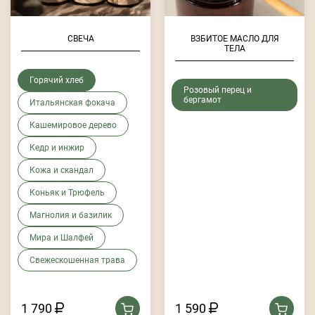
СВЕЧА
ВЗБИТОЕ МАСЛО ДЛЯ
ТЕЛА
Горячий хлеб
Розовый перец и
бергамот
Итальянская фокача
Кашемировое дерево
Кедр и инжир
Кожа и скандал
Коньяк и Трюфель
Магнолия и базилик
Мира и Шалфей
Свежескошенная трава
1 790
1 590