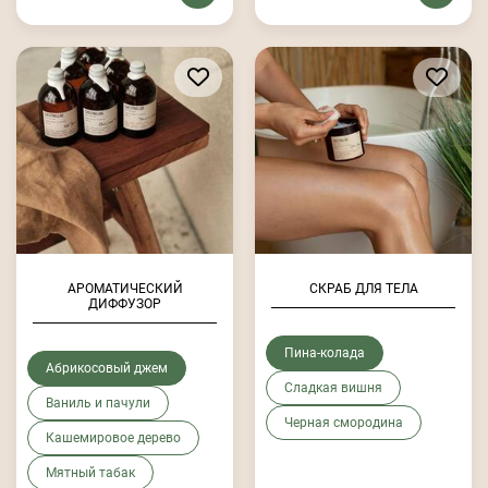
АРОМАТИЧЕСКИЙ
СКРАБ ДЛЯ ТЕЛА
ДИФФУЗОР
Пина-колада
Абрикосовый джем
Сладкая вишня
Ваниль и пачули
Черная смородина
Кашемировое дерево
Мятный табак