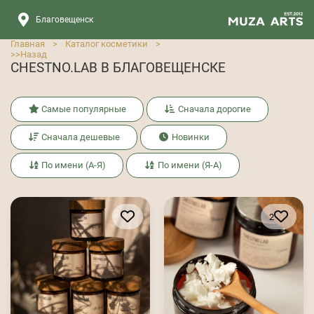
Благовещенск
Главная
>
Каталог косметики
>
>>
Назад
CHESTNO.LAB В БЛАГОВЕЩЕНСКЕ
Самые популярные
Сначала дорогие
Сначала дешевые
Новинки
По имени (А-Я)
По имени (Я-А)
2